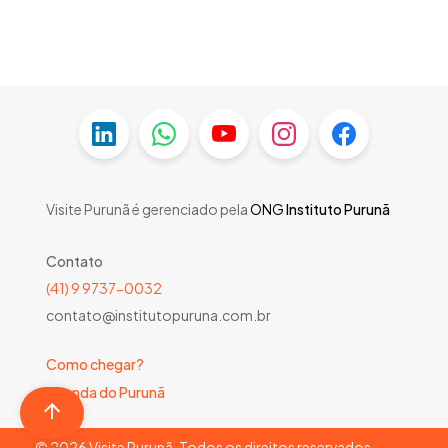
Visite Purunã é gerenciado pela
ONG
Instituto Purunã
Contato
(41) 9 9737-0032
contato@institutopuruna.com.br
Como chegar?
Agenda do Purunã
©
2026
Visite Purunã. Todos os direitos reservados.