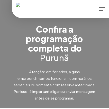
Skip
Men
to
main
content
Confira a
programação
completa
do
Purunã
Atenção:
em feriados, alguns
empreendimentos funcionam com horários
especiais ou somente com reserva antecipada.
Por isso, é importante ligar ou enviar mensagem
antes de se programar.