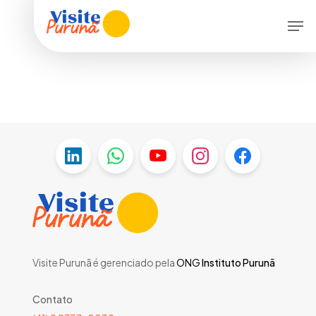
Skip
Menu
Men
to
main
content
Visite Purunã é gerenciado pela
ONG
Instituto Purunã
Contato