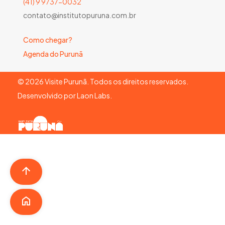
(41) 9 9737-0032
contato@institutopuruna.com.br
Como chegar?
Agenda do Purunã
©
2026
Visite Purunã. Todos os direitos reservados.
Desenvolvido por
Laon Labs
.