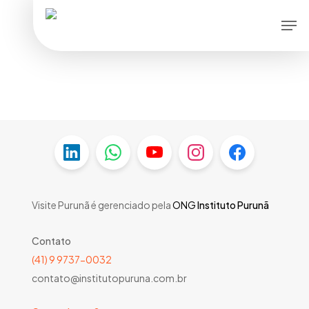
Skip
Men
to
main
content
Visite Purunã é gerenciado pela
ONG
Instituto Purunã
Contato
(41) 9 9737-0032
contato@institutopuruna.com.br