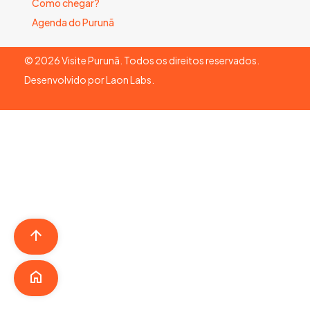
Como chegar?
Agenda do Purunã
©
2026
Visite Purunã. Todos os direitos reservados.
Desenvolvido por
Laon Labs
.