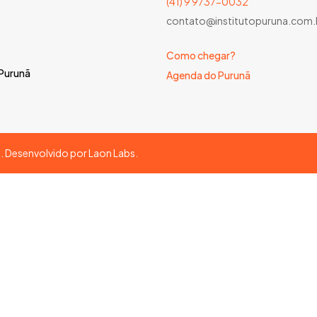
(41) 9 9737-0032
contato@institutopuruna.com.
Como chegar?
 Purunã
Agenda do Purunã
s. Desenvolvido por
Laon Labs
.