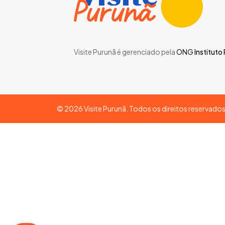
Visite Purunã é gerenciado pela
ONG
Instituto
©
2026
Visite Purunã. Todos os direitos reservado