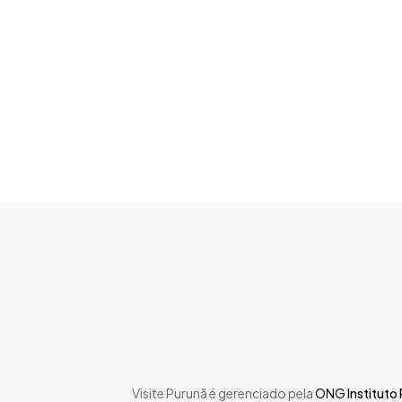
Skip
to
main
content
Visite Purunã é gerenciado pela
ONG
Instituto