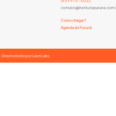
(41) 9 9737-0032
contato@institutopuruna.com.
Como chegar?
Agenda do Purunã
s. Desenvolvido por
Laon Labs
.