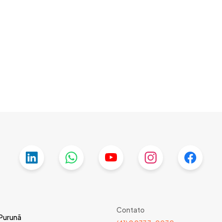
Contato
 Purunã