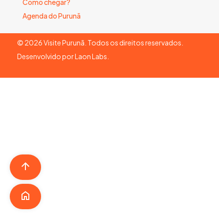
Como chegar?
Agenda do Purunã
©
2026
Visite Purunã. Todos os direitos reservados.
Desenvolvido por
Laon Labs
.