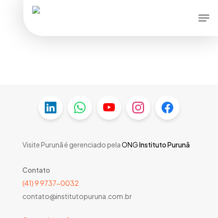
Skip
Men
to
main
content
Visite Purunã é gerenciado pela
ONG
Instituto Purunã
Contato
(41) 9 9737-0032
contato@institutopuruna.com.br