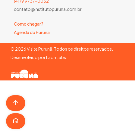
(41) 9 9737-0032
contato@institutopuruna.com.br
Como chegar?
Agenda do Purunã
©
2026
Visite Purunã. Todos os direitos reservados.
Desenvolvido por
Laon Labs
.