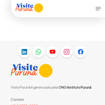
Skip
Menu
Men
to
main
content
Visite Purunã é gerenciado pela
ONG
Instituto Purunã
Contato