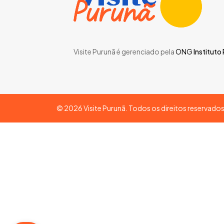
Visite Purunã é gerenciado pela
ONG
Instituto
©
2026
Visite Purunã. Todos os direitos reservado