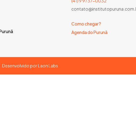
(41) 9 9737-0032
contato@institutopuruna.com.
Como chegar?
 Purunã
Agenda do Purunã
s. Desenvolvido por
Laon Labs
.