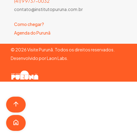
(41) 9 9737-0032
contato@institutopuruna.com.br
Como chegar?
Agenda do Purunã
©
2026
Visite Purunã. Todos os direitos reservados.
Desenvolvido por
Laon Labs
.