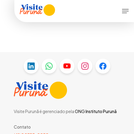
Skip
Menu
Men
to
main
content
Visite Purunã é gerenciado pela
ONG
Instituto Purunã
Contato