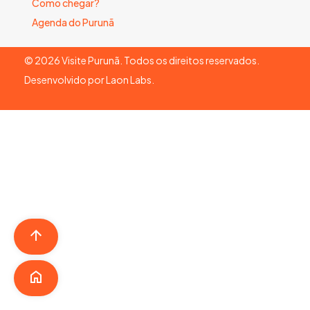
Como chegar?
Agenda do Purunã
©
2026
Visite Purunã. Todos os direitos reservados.
Desenvolvido por
Laon Labs
.