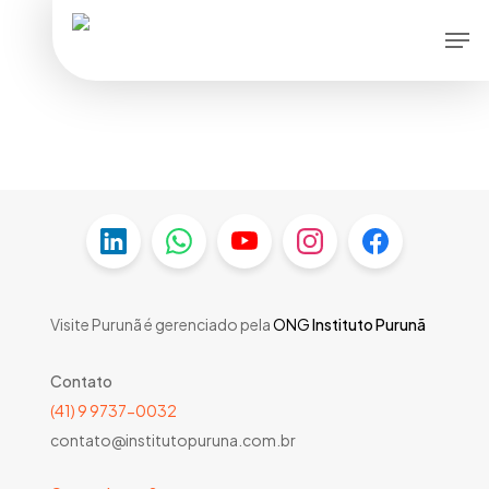
Skip
Men
to
main
content
Visite Purunã é gerenciado pela
ONG
Instituto Purunã
Contato
(41) 9 9737-0032
contato@institutopuruna.com.br