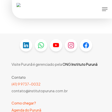
Skip
Men
to
main
content
Visite Purunã é gerenciado pela
ONG
Instituto Purunã
Contato
(41) 9 9737-0032
contato@institutopuruna.com.br
Como chegar?
Agenda do Purunã