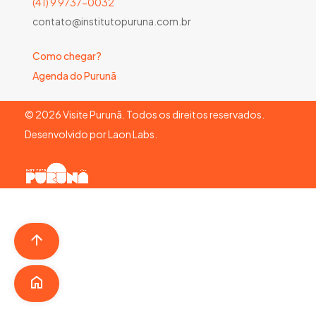
(41) 9 9737-0032
contato@institutopuruna.com.br
Como chegar?
Agenda do Purunã
©
2026
Visite Purunã. Todos os direitos reservados.
Desenvolvido por
Laon Labs
.