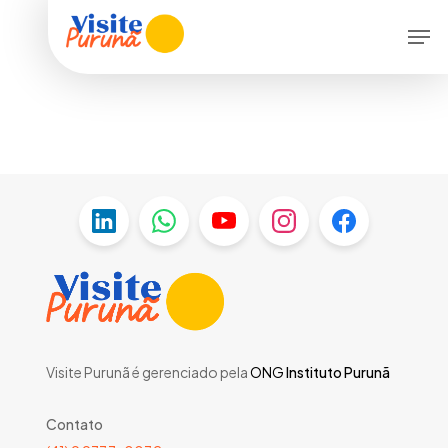
Skip
Menu
Men
to
main
content
Visite Purunã é gerenciado pela
ONG
Instituto Purunã
Contato