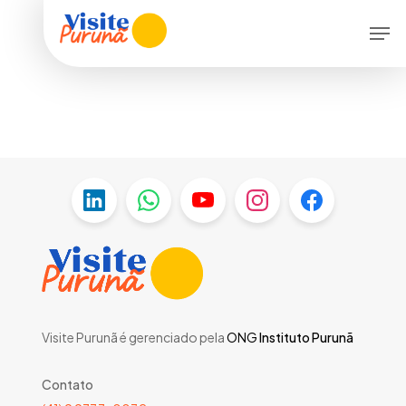
Skip
Men
to
main
content
Visite Purunã é gerenciado pela
ONG
Instituto Purunã
Contato