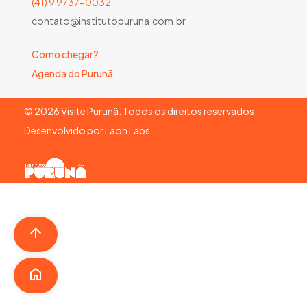
(41) 9 9737-0032
contato@institutopuruna.com.br
Como chegar?
Agenda do Purunã
©
2026
Visite Purunã. Todos os direitos reservados.
Desenvolvido por
Laon Labs
.