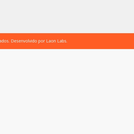
vados. Desenvolvido por
Laon Labs
.