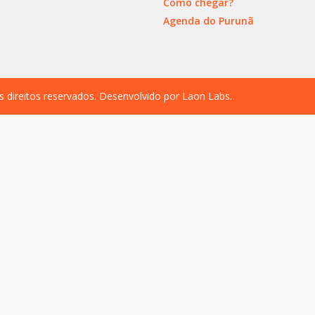
Como chegar?
Agenda do Purunã
s direitos reservados. Desenvolvido por
Laon Labs
.