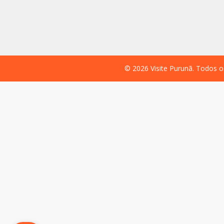
©
2026
Visite Purunã. Todos o