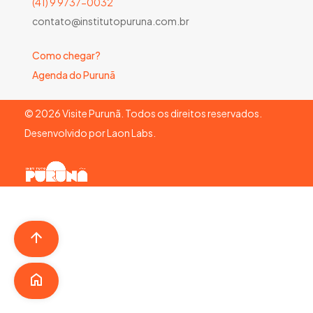
(41) 9 9737-0032
contato@institutopuruna.com.br
Como chegar?
Agenda do Purunã
©
2026
Visite Purunã. Todos os direitos reservados.
Desenvolvido por
Laon Labs
.