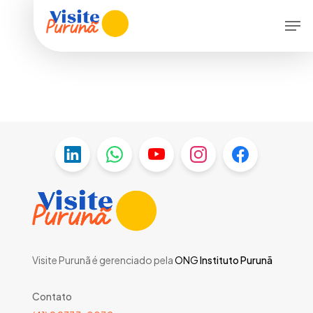
Skip
Menu
Men
to
main
content
Visite Purunã é gerenciado pela
ONG
Instituto Purunã
Contato