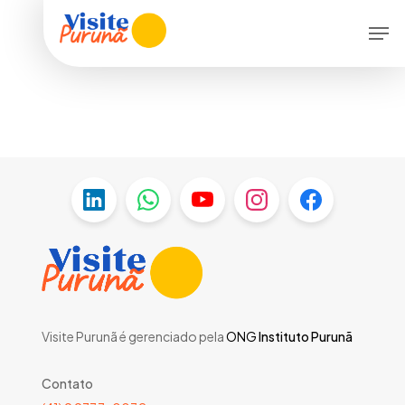
Skip
Menu
Men
to
main
content
Visite Purunã é gerenciado pela
ONG
Instituto Purunã
Contato