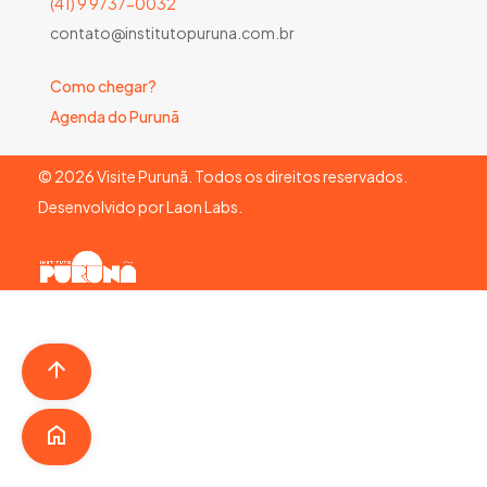
(41) 9 9737-0032
contato@institutopuruna.com.br
Como chegar?
Agenda do Purunã
©
2026
Visite Purunã. Todos os direitos reservados.
Desenvolvido por
Laon Labs
.