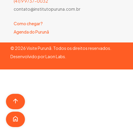
(41) 9 9737-0032
contato@institutopuruna.com.br
Como chegar?
Agenda do Purunã
©
2026
Visite Purunã. Todos os direitos reservados.
Desenvolvido por
Laon Labs
.