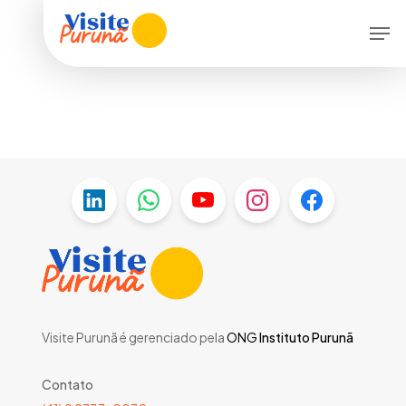
Skip
Men
to
main
content
Visite Purunã é gerenciado pela
ONG
Instituto Purunã
Contato