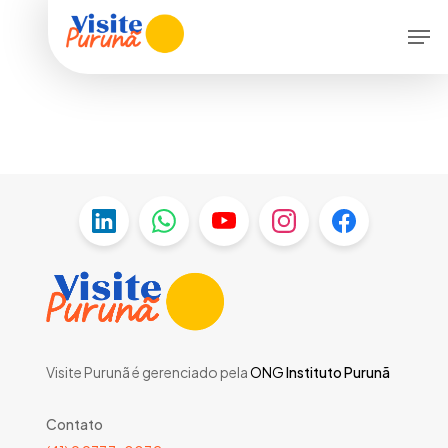
Skip
Men
to
main
content
Visite Purunã é gerenciado pela
ONG
Instituto Purunã
Contato