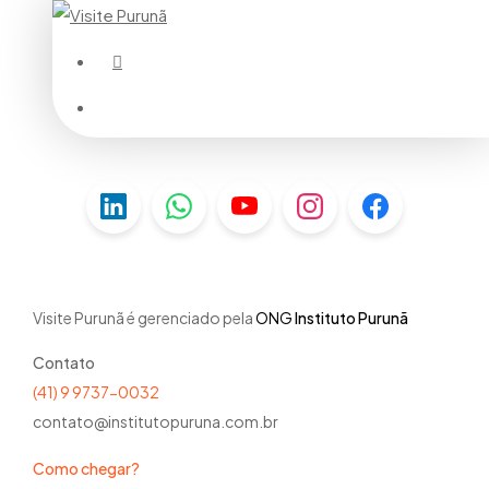
Skip
to
instagram
Menu
main
Menu
content
Visite Purunã é gerenciado pela
ONG
Instituto Purunã
Contato
(41) 9 9737-0032
contato@institutopuruna.com.br
Como chegar?