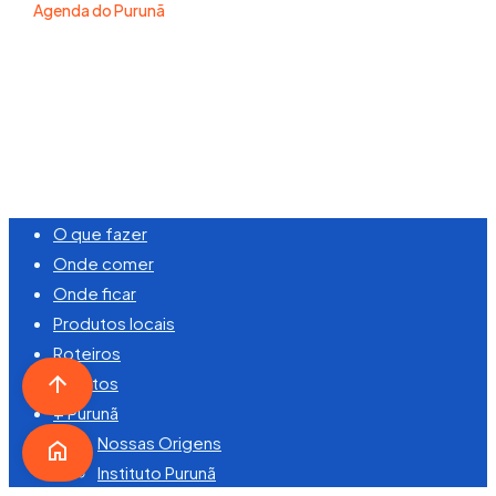
Agenda do Purunã
©
2026
Visite Purunã. Todos os direitos reservados.
Desenvolvido por
Laon Labs
.
Close
O que fazer
Menu
Onde comer
Onde ficar
Produtos locais
Roteiros
Eventos
+ Purunã
Nossas Origens
Instituto Purunã