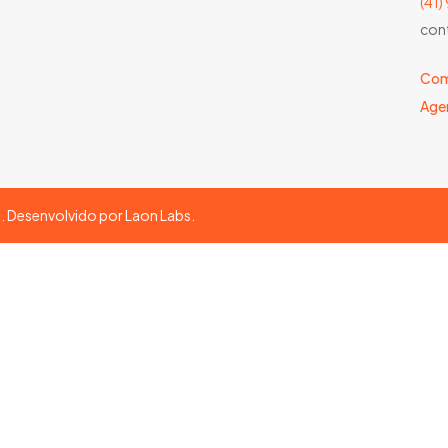
(41
con
Com
Age
s. Desenvolvido por
Laon Labs
.