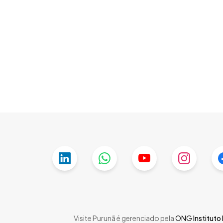
Skip
to
main
content
Visite Purunã é gerenciado pela
ONG
Instituto