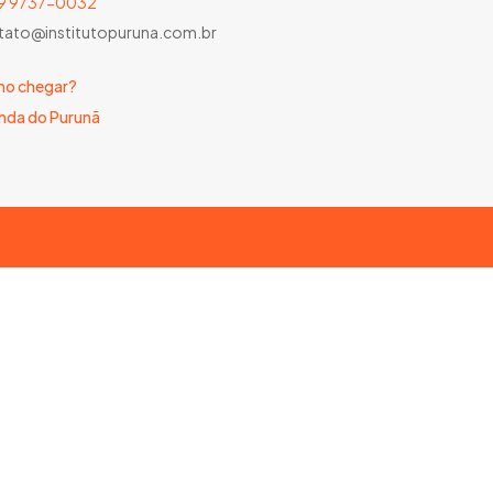
) 9 9737-0032
tato@institutopuruna.com.br
o chegar?
nda do Purunã