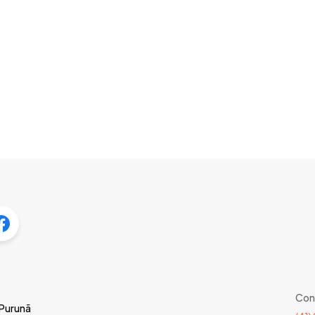
Con
 Purunã