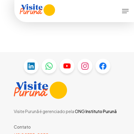
Skip
Menu
Men
to
main
content
Visite Purunã é gerenciado pela
ONG
Instituto Purunã
Contato