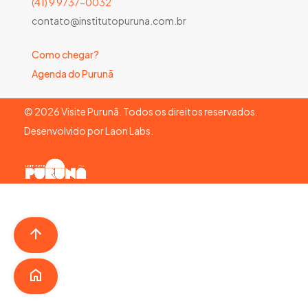
(41) 9 9737-0032
contato@institutopuruna.com.br
Como chegar?
Agenda do Purunã
©
2026
Visite Purunã. Todos os direitos reservados.
Desenvolvido por
Laon Labs
.