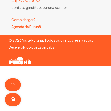
(41) 9 9737-0032
contato@institutopuruna.com.br
Como chegar?
Agenda do Purunã
©
2026
Visite Purunã. Todos os direitos reservados.
Desenvolvido por
Laon Labs
.