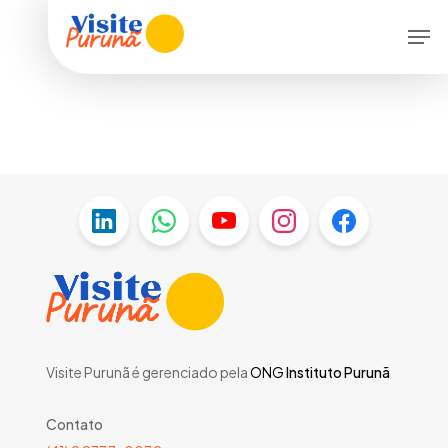
Skip
Menu
Men
to
main
content
Visite Purunã é gerenciado pela
ONG
Instituto Purunã
Contato