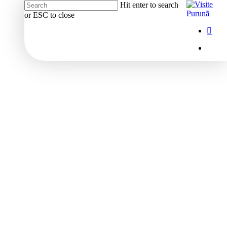
Hit enter to search
or ESC to close
Close
Menu
insta
Search
Menu