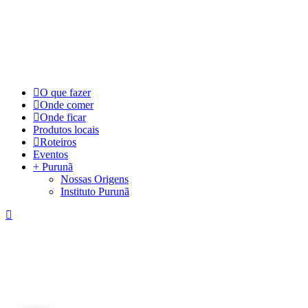
©
2026
Visite Purunã. Todos os direitos reservados. Desenvolvido por
L
Close
O que fazer
Menu
Onde comer
Onde ficar
Produtos locais
Roteiros
Eventos
+ Purunã
Nossas Origens
Instituto Purunã