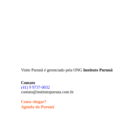
Skip
to
main
content
Visite Purunã é gerenciado pela
ONG
Instituto Purunã
Contato
(41) 9 9737-0032
contato@institutopuruna.com.br
Como chegar?
Agenda do Purunã