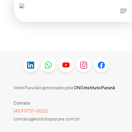
Skip
Men
to
main
content
Visite Purunã é gerenciado pela
ONG
Instituto Purunã
Contato
(41) 9 9737-0032
contato@institutopuruna.com.br