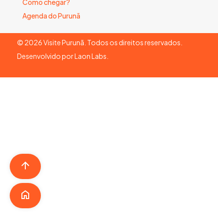
Como chegar?
Agenda do Purunã
©
2026
Visite Purunã. Todos os direitos reservados.
Desenvolvido por
Laon Labs
.