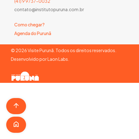
(41) 9 9737-0032
contato@institutopuruna.com.br
Como chegar?
Agenda do Purunã
©
2026
Visite Purunã. Todos os direitos reservados.
Desenvolvido por
Laon Labs
.