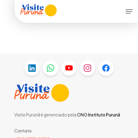
Skip
Menu
Men
to
main
content
Visite Purunã é gerenciado pela
ONG
Instituto Purunã
Contato