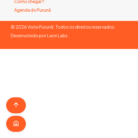
Como chegar?
Agenda do Purunã
©
2026
Visite Purunã. Todos os direitos reservados.
Desenvolvido por
Laon Labs
.