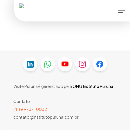
Skip
Men
to
main
content
Visite Purunã é gerenciado pela
ONG
Instituto Purunã
Contato
(41) 9 9737-0032
contato@institutopuruna.com.br