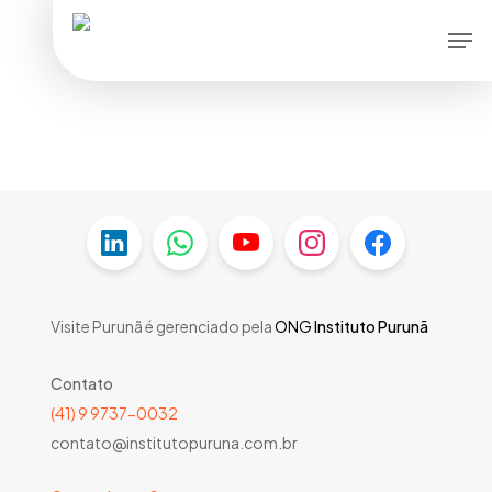
Skip
Men
to
main
content
Visite Purunã é gerenciado pela
ONG
Instituto Purunã
Contato
(41) 9 9737-0032
contato@institutopuruna.com.br