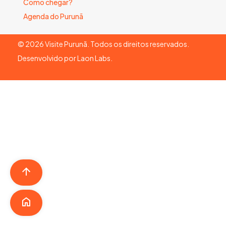
Como chegar?
Agenda do Purunã
©
2026
Visite Purunã. Todos os direitos reservados.
Desenvolvido por
Laon Labs
.