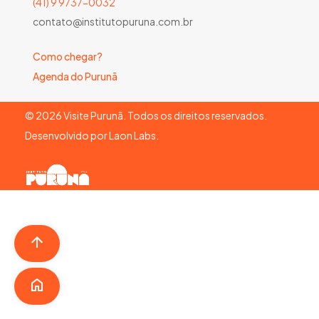
(41) 9 9737-0032
contato@institutopuruna.com.br
Como chegar?
Agenda do Purunã
©
2026
Visite Purunã. Todos os direitos reservados.
Desenvolvido por
Laon Labs
.