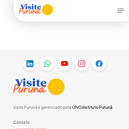
Skip
Menu
Men
to
main
content
Visite Purunã é gerenciado pela
ONG
Instituto Purunã
Contato