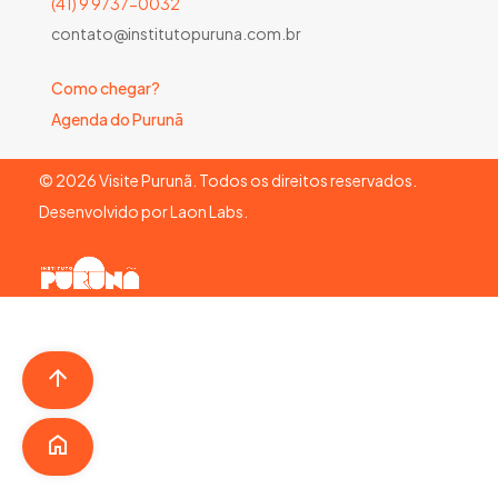
(41) 9 9737-0032
contato@institutopuruna.com.br
Como chegar?
Agenda do Purunã
©
2026
Visite Purunã. Todos os direitos reservados.
Desenvolvido por
Laon Labs
.