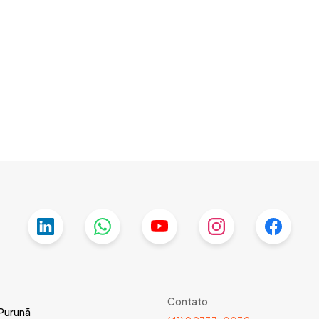
Contato
 Purunã