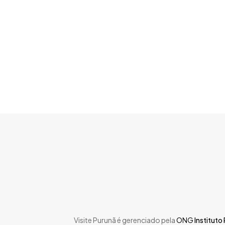
Skip
to
main
content
Visite Purunã é gerenciado pela
ONG
Instituto