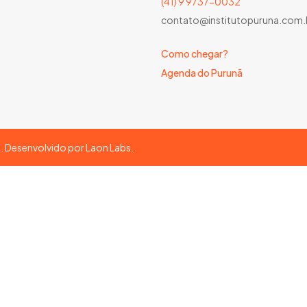
(41) 9 9737-0032
contato@institutopuruna.com.
Como chegar?
Agenda do Purunã
s. Desenvolvido por
Laon Labs
.