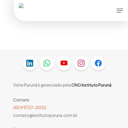
Skip
Men
to
main
content
Visite Purunã é gerenciado pela
ONG
Instituto Purunã
Contato
(41) 9 9737-0032
contato@institutopuruna.com.br