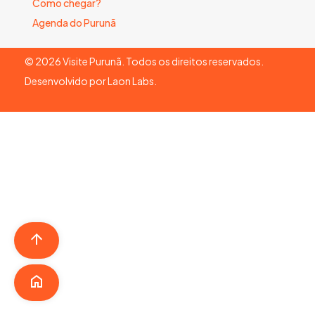
Como chegar?
Agenda do Purunã
©
2026
Visite Purunã. Todos os direitos reservados.
Desenvolvido por
Laon Labs
.