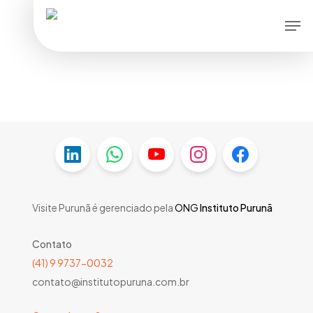
Skip
Men
to
main
content
Visite Purunã é gerenciado pela
ONG
Instituto Purunã
Contato
(41) 9 9737-0032
contato@institutopuruna.com.br