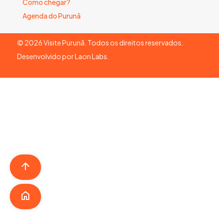
Como chegar?
Agenda do Purunã
©
2026
Visite Purunã. Todos os direitos reservados.
Desenvolvido por
Laon Labs
.