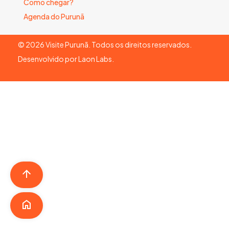
Como chegar?
Agenda do Purunã
©
2026
Visite Purunã. Todos os direitos reservados.
Desenvolvido por
Laon Labs
.