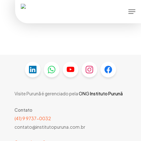
Skip
Men
to
main
content
Visite Purunã é gerenciado pela
ONG
Instituto Purunã
Contato
(41) 9 9737-0032
contato@institutopuruna.com.br