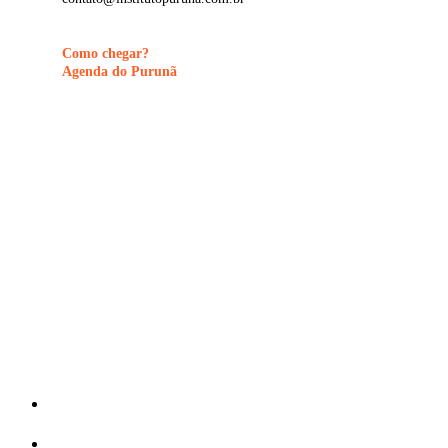
Como chegar?
Agenda do Purunã
©
2026
Visite Purunã. Todos os direitos reservados. Desenvolvido por
La
Close
O que fazer
Menu
Onde comer