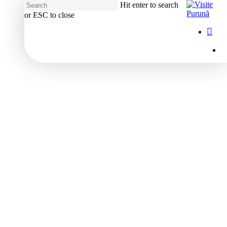
Hit enter to search
or ESC to close
Close
Menu
insta
Search
M