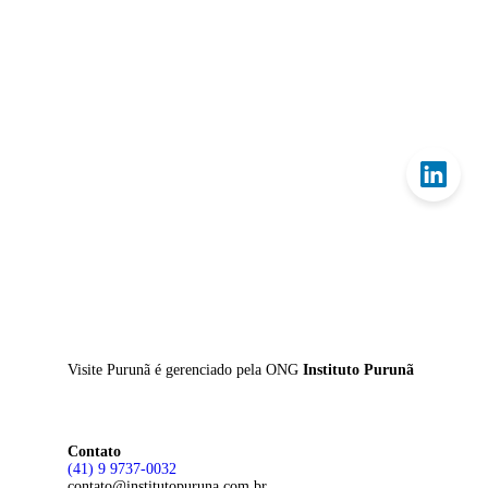
Skip
to
main
content
Visite Purunã é gerenciado pela
ONG
Instituto Purunã
Contato
(41) 9 9737-0032
contato@institutopuruna.com.br