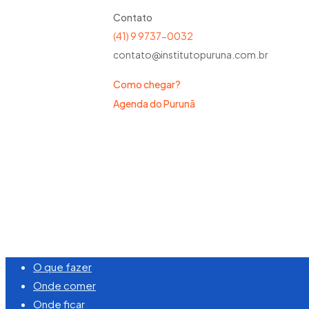
Contato
(41) 9 9737-0032
contato@institutopuruna.com.br
Como chegar?
Agenda do Purunã
©
2026
Visite Purunã. Todos os direitos reserva
Close
O que fazer
Menu
Onde comer
Onde ficar