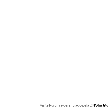
Skip
to
main
content
Visite Purunã é gerenciado pela
ONG
Instit