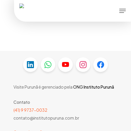
Skip
Men
to
main
content
Visite Purunã é gerenciado pela
ONG
Instituto Purunã
Contato
(41) 9 9737-0032
contato@institutopuruna.com.br