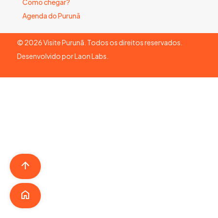
Como chegar?
Agenda do Purunã
©
2026
Visite Purunã. Todos os direitos reservados.
Desenvolvido por
Laon Labs
.