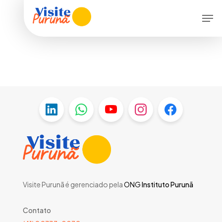
Skip
Menu
Men
to
main
content
Visite Purunã é gerenciado pela
ONG
Instituto Purunã
Contato