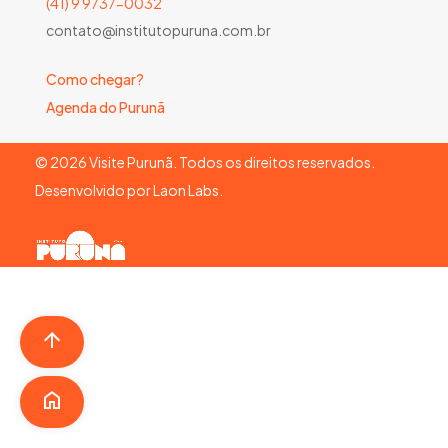
(41) 9 9737-0032
contato@institutopuruna.com.br
Como chegar?
Agenda do Purunã
©
2026
Visite Purunã. Todos os direitos reservados.
Desenvolvido por
Laon Labs
.