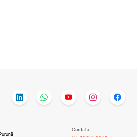
Contato
 Purunã