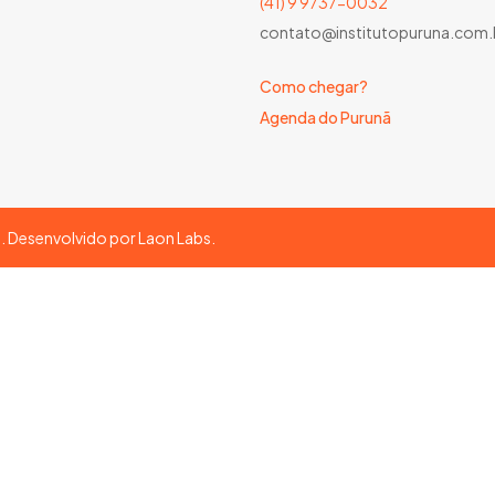
(41) 9 9737-0032
contato@institutopuruna.com.
Como chegar?
Agenda do Purunã
s. Desenvolvido por
Laon Labs
.