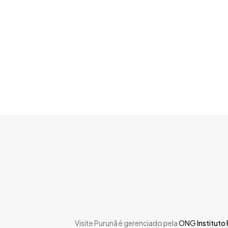
Skip
to
main
content
Visite Purunã é gerenciado pela
ONG
Instituto