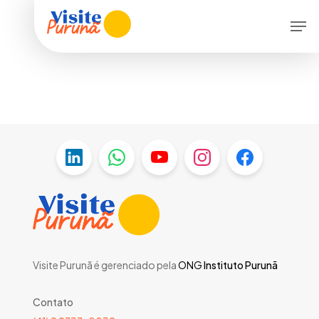
Skip
Menu
Men
to
main
content
Visite Purunã é gerenciado pela
ONG
Instituto Purunã
Contato