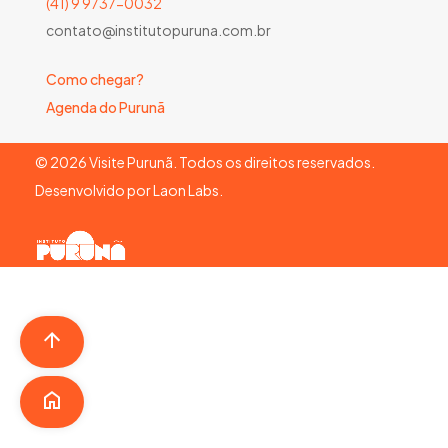
(41) 9 9737-0032
contato@institutopuruna.com.br
Como chegar?
Agenda do Purunã
©
2026
Visite Purunã. Todos os direitos reservados.
Desenvolvido por
Laon Labs
.