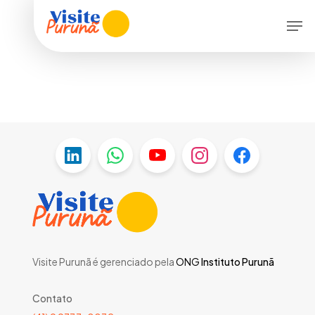
Skip
Men
to
main
content
Visite Purunã é gerenciado pela
ONG
Instituto Purunã
Contato