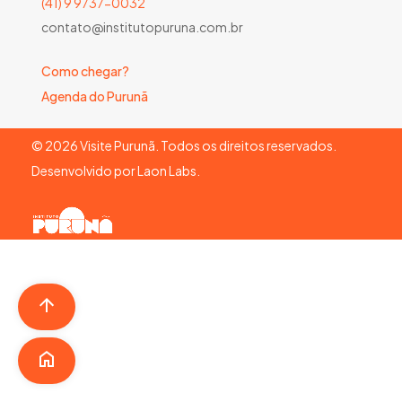
(41) 9 9737-0032
contato@institutopuruna.com.br
Como chegar?
Agenda do Purunã
©
2026
Visite Purunã. Todos os direitos reservados.
Desenvolvido por
Laon Labs
.