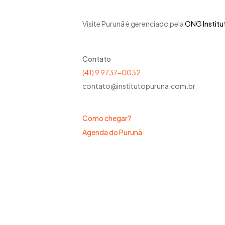
Visite Purunã é gerenciado pela
ONG
Instit
Contato
(41) 9 9737-0032
contato@institutopuruna.com.br
Como chegar?
Agenda do Purunã