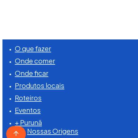
©
2026
Visite Purunã. Todos os direitos reserva
Close
O que fazer
Menu
Onde comer
Onde ficar
Produtos locais
Roteiros
Eventos
+ Purunã
Nossas Origens