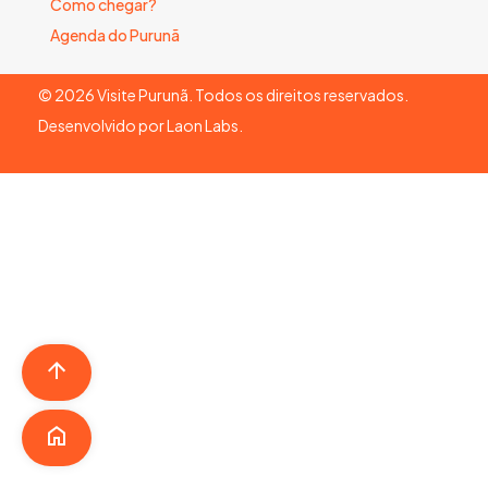
Como chegar?
Agenda do Purunã
©
2026
Visite Purunã. Todos os direitos reservados.
Desenvolvido por
Laon Labs
.