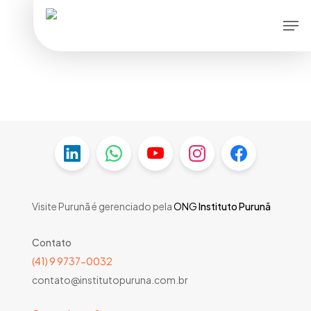
Skip
Men
to
main
content
Visite Purunã é gerenciado pela
ONG
Instituto Purunã
Contato
(41) 9 9737-0032
contato@institutopuruna.com.br