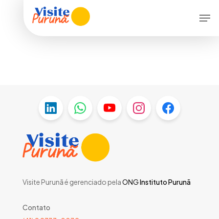
Skip
Menu
Men
to
main
content
Visite Purunã é gerenciado pela
ONG
Instituto Purunã
Contato