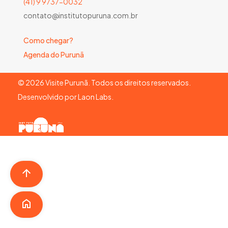
(41) 9 9737-0032
contato@institutopuruna.com.br
Como chegar?
Agenda do Purunã
©
2026
Visite Purunã. Todos os direitos reservados.
Desenvolvido por
Laon Labs
.