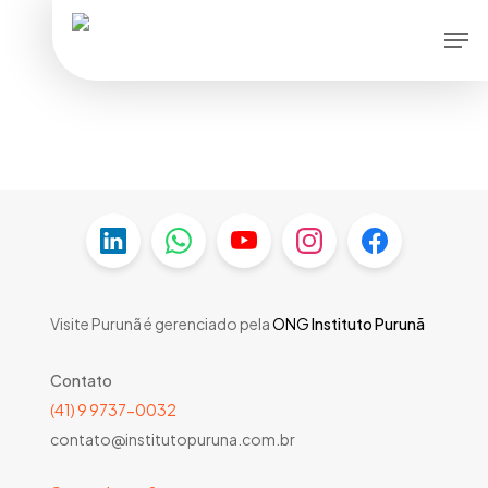
Skip
Men
to
main
content
Visite Purunã é gerenciado pela
ONG
Instituto Purunã
Contato
(41) 9 9737-0032
contato@institutopuruna.com.br