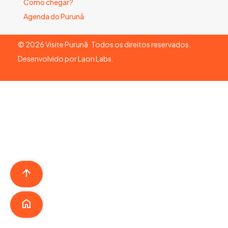
Como chegar?
Agenda do Purunã
©
2026
Visite Purunã. Todos os direitos reservados.
Desenvolvido por
Laon Labs
.