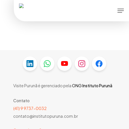
Skip
Men
to
main
content
Visite Purunã é gerenciado pela
ONG
Instituto Purunã
Contato
(41) 9 9737-0032
contato@institutopuruna.com.br