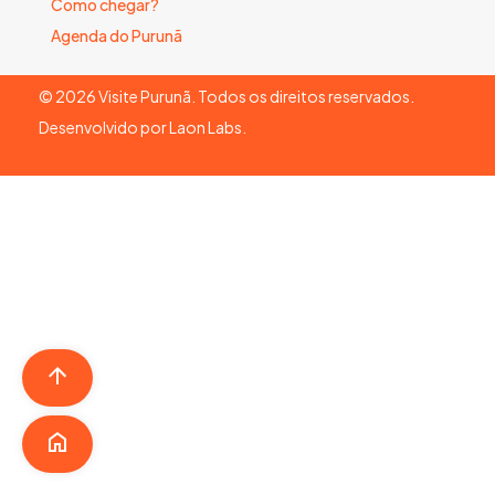
Como chegar?
Agenda do Purunã
©
2026
Visite Purunã. Todos os direitos reservados.
Desenvolvido por
Laon Labs
.