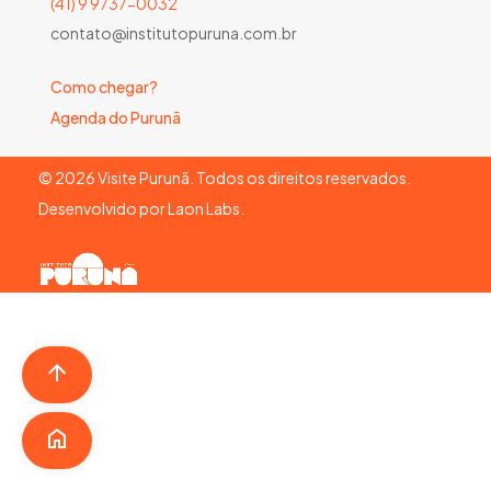
(41) 9 9737-0032
contato@institutopuruna.com.br
Como chegar?
Agenda do Purunã
©
2026
Visite Purunã. Todos os direitos reservados.
Desenvolvido por
Laon Labs
.