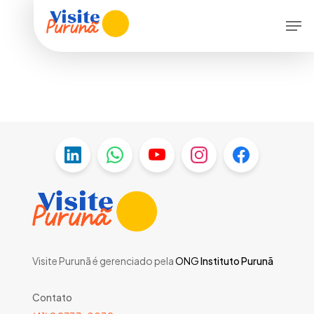
Skip
Menu
Men
to
main
content
Visite Purunã é gerenciado pela
ONG
Instituto Purunã
Contato