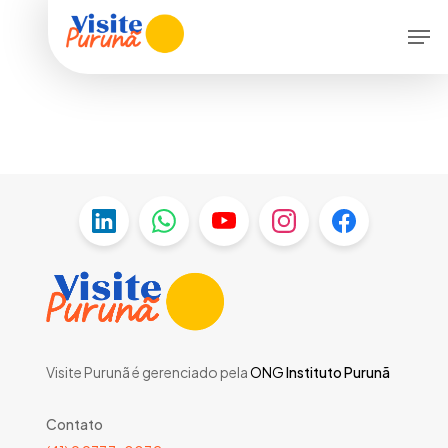
Skip
Men
to
main
content
Visite Purunã é gerenciado pela
ONG
Instituto Purunã
Contato