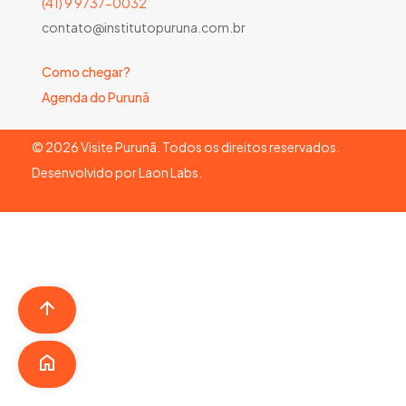
(41) 9 9737-0032
contato@institutopuruna.com.br
Como chegar?
Agenda do Purunã
©
2026
Visite Purunã. Todos os direitos reservados.
Desenvolvido por
Laon Labs
.