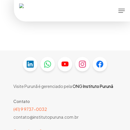
Skip
Men
to
main
content
Visite Purunã é gerenciado pela
ONG
Instituto Purunã
Contato
(41) 9 9737-0032
contato@institutopuruna.com.br