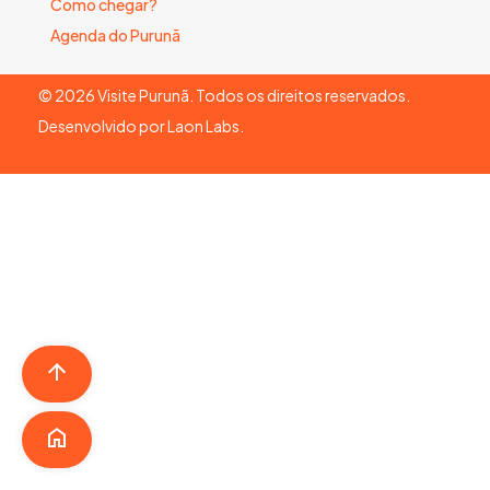
Como chegar?
Agenda do Purunã
©
2026
Visite Purunã. Todos os direitos reservados.
Desenvolvido por
Laon Labs
.