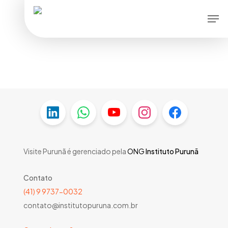
Skip
Men
to
main
content
Visite Purunã é gerenciado pela
ONG
Instituto Purunã
Contato
(41) 9 9737-0032
contato@institutopuruna.com.br